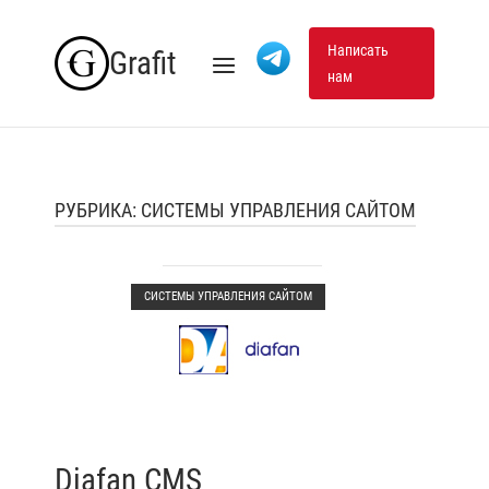
Skip
to
Написать
Grafit
Menu
нам
content
РУБРИКА:
СИСТЕМЫ УПРАВЛЕНИЯ САЙТОМ
Open post
СИСТЕМЫ УПРАВЛЕНИЯ САЙТОМ
Diafan CMS