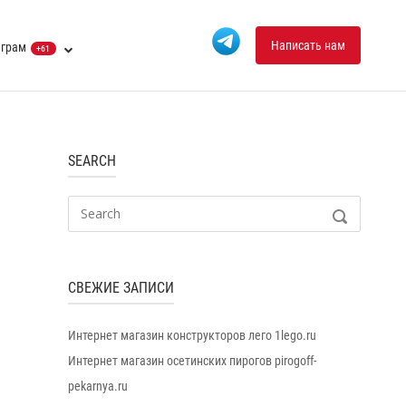
Написать нам
еграм
+61
SEARCH
Search
SEARCH
for:
СВЕЖИЕ ЗАПИСИ
Интернет магазин конструкторов лего 1lego.ru
Интернет магазин осетинских пирогов pirogoff-
pekarnya.ru