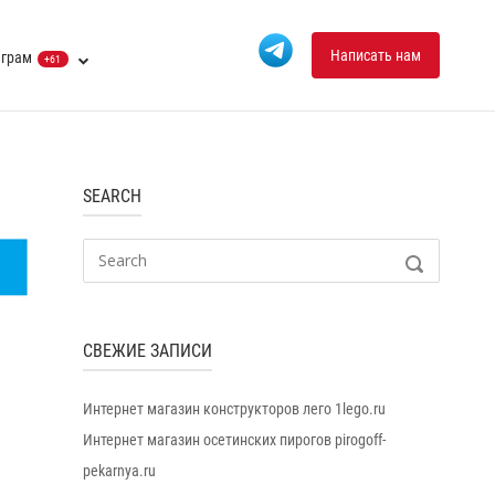
Написать нам
еграм
+61
SEARCH
Search
SEARCH
for:
СВЕЖИЕ ЗАПИСИ
Интернет магазин конструкторов лего 1lego.ru
Интернет магазин осетинских пирогов pirogoff-
pekarnya.ru