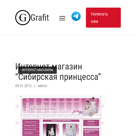
Skip
to
Написать
Grafit
Menu
нам
content
Интернет магазин
ИНТЕРНЕТ-МАГАЗИНЫ
“Сибирская принцесса”
09.01.2012
admin