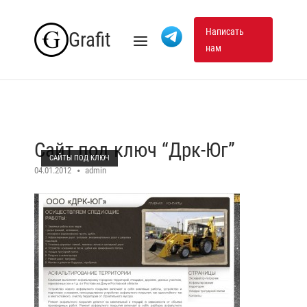
Skip
to
Написать
Grafit
Menu
нам
content
Сайт под ключ “Дрк-Юг”
САЙТЫ ПОД КЛЮЧ
04.01.2012
admin