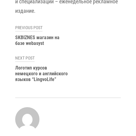
и специализации – еженедельное рекламное
издание.
Навигация
PREVIOUS POST
по
SKBIZNES магазин на
базе webasyst
записям
NEXT POST
Логотип курсов
немецкого и английского
языков “LingvoLife”