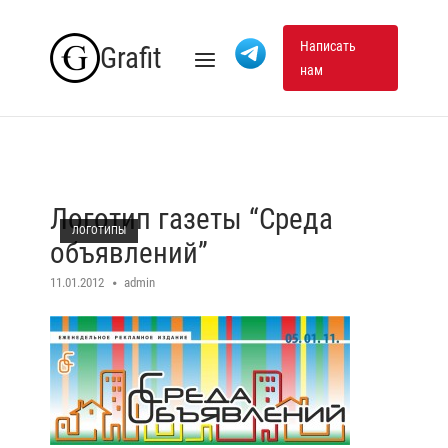
Skip
to
Написать
Grafit
Menu
нам
content
Логотип газеты “Среда
ЛОГОТИПЫ
объявлений”
11.01.2012
admin