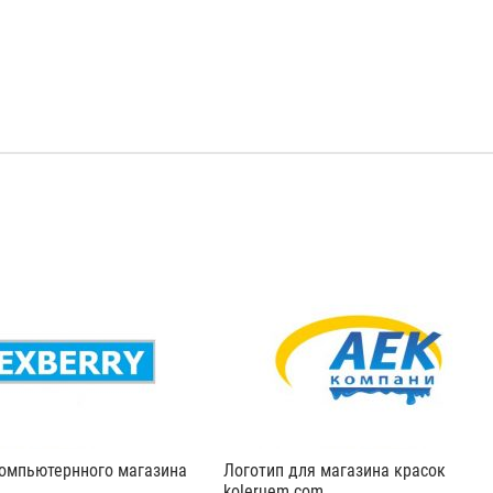
компьютернного магазина
Логотип для магазина красок
koleruem.com