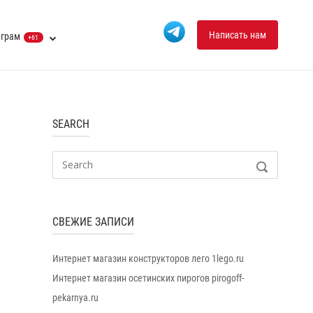
Написать нам
еграм
+61
SEARCH
Search
SEARCH
for:
СВЕЖИЕ ЗАПИСИ
Интернет магазин конструкторов лего 1lego.ru
Интернет магазин осетинских пирогов pirogoff-
pekarnya.ru