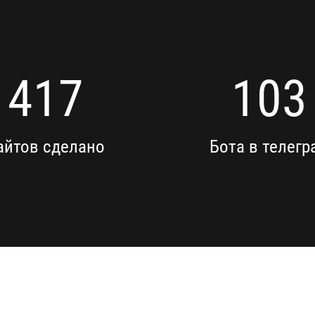
417
103
айтов сделано
Бота в телегр