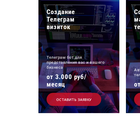
Создание
С
Телеграм
м
визиток
т
Телеграм бот для
представления вас и вашего
бизнеса
Ав
те
от 3.000 руб/
месяц
о
ОСТАВИТЬ ЗАЯВКУ