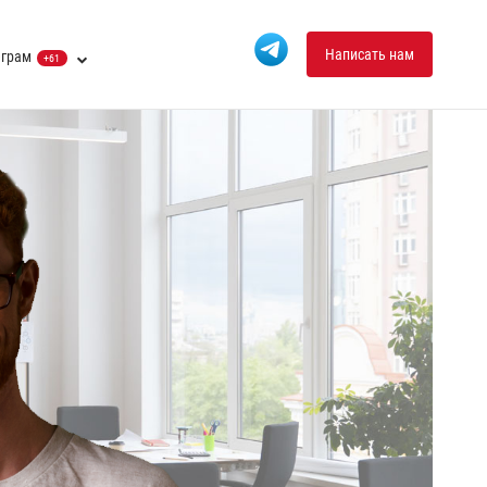
Написать нам
еграм
+61