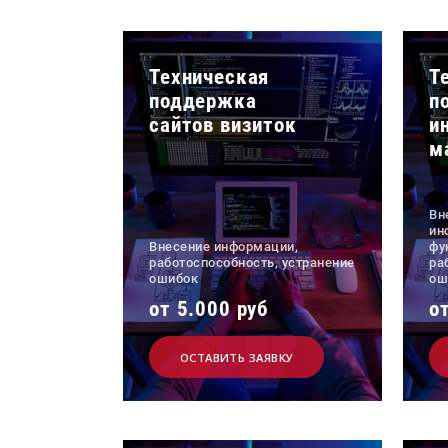
Техническая
Т
поддержка
п
сайтов визиток
и
м
Вн
ин
Внесение информации,
фу
работоспособность, устранение
ра
ошибок
ош
от 5.000 руб
о
ОСТАВИТЬ ЗАЯВКУ