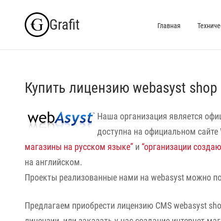
Skip
Grafit
to
Главная
Техниче
content
Купить лицензию webasyst shop 
Наша организация является офи
доступна на официальном сайте 
магазины на русском языке”
и
“организации создаю
на английском.
Проекты реализованные нами на webasyst можно п
Предлагаем приобрести лицензию CMS webasyst shop
лицензии, или заказать у нас создание интернет маг