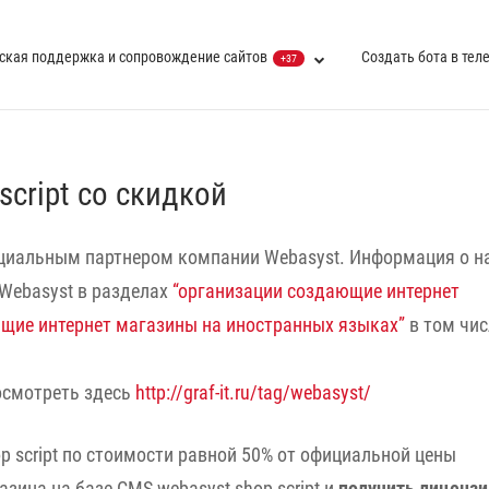
ская поддержка и сопровождение сайтов
Создать бота в тел
+37
script со скидкой
циальным партнером компании Webasyst. Информация о н
Webasyst в разделах
“организации создающие интернет
щие интернет магазины на иностранных языках”
в том чис
осмотреть здесь
http://graf-it.ru/tag/webasyst/
 script по стоимости равной 50% от официальной цены
азина на базе CMS webasyst shop script и
получить лиценз