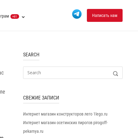
Написать нам
еграм
+61
SEARCH
Search
ас
SEARCH
for:
ле
СВЕЖИЕ ЗАПИСИ
Интернет магазин конструкторов лего 1lego.ru
Интернет магазин осетинских пирогов pirogoff-
pekarnya.ru
ию