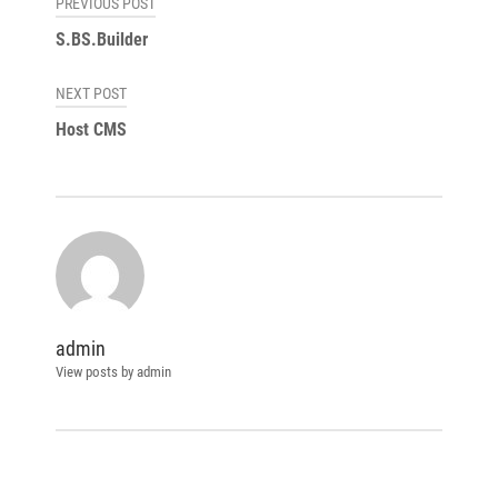
Навигация
PREVIOUS POST
по
S.BS.Builder
записям
NEXT POST
Host CMS
admin
View posts by admin