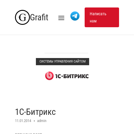
Skip
to
Написать
Grafit
Menu
нам
content
СИСТЕМЫ УПРАВЛЕНИЯ САЙТОМ
1С-Битрикс
11.01.2014
admin