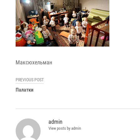
Максюхельман
Навигация
PREVIOUS POST
Палатки
по
записям
admin
View posts by admin